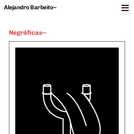
Alejandro Barbeito~
Saltar al contenido
Negráficas~