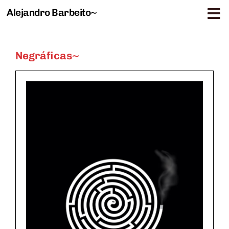
Alejandro Barbeito~
Saltar al contenido
Negráficas~