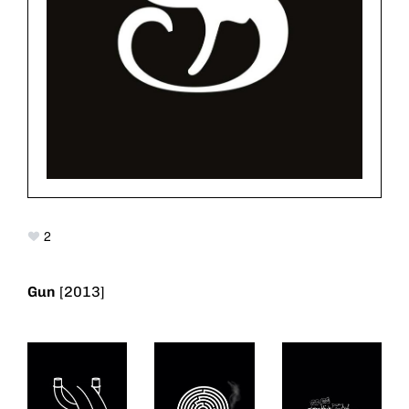
2
Gun
[2013]