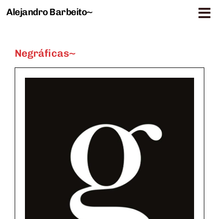
Alejandro Barbeito~
Saltar al contenido
Negráficas~