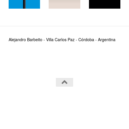
Alejandro Barbeito - Villa Carlos Paz - Córdoba - Argentina
Alejandro Barbeito~ © 2026. Todos los derechos
reservados.
Funciona con
- Diseñado con el
Tema Hueman