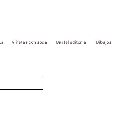
as
Viñetas con soda
Cartel editorial
Dibujos