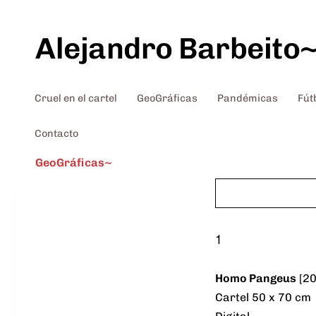
Saltar al contenido
Alejandro Barbeito
Cruel en el cartel
GeoGráficas
Pandémicas
Fút
Contacto
GeoGráficas~
1
Homo Pangeus
[20
Cartel 50 x 70 cm