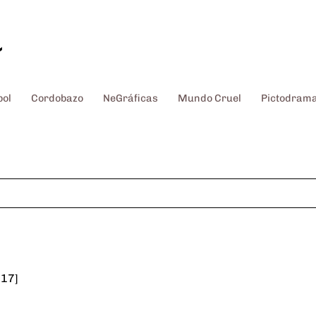
~
bol
Cordobazo
NeGráficas
Mundo Cruel
Pictodram
17]