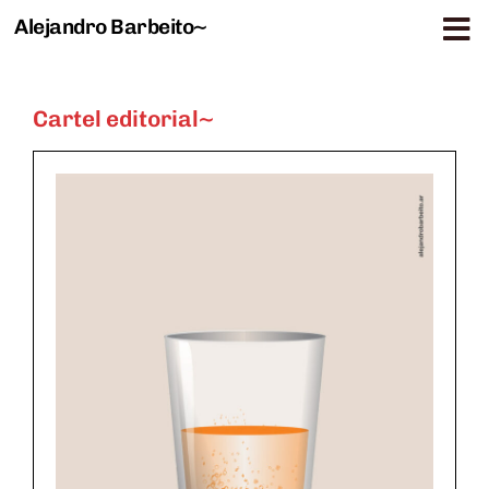
Alejandro Barbeito~
Saltar al contenido
Cartel editorial~