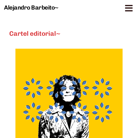
Alejandro Barbeito~
Saltar al contenido
Cartel editorial~