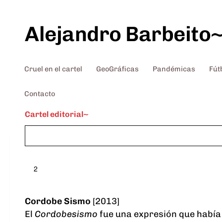
Saltar al contenido
Alejandro Barbeito
Cruel en el cartel
GeoGráficas
Pandémicas
Fút
Contacto
Cartel editorial~
2
Cordobe Sismo
[2013]
El
Cordobesismo
fue una expresión que había 