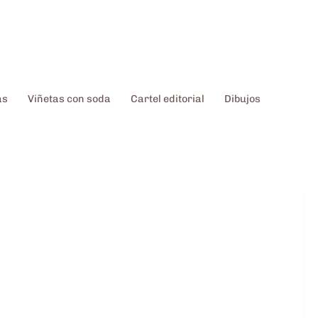
as
Viñetas con soda
Cartel editorial
Dibujos