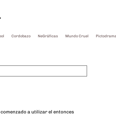
~
bol
Cordobazo
NeGráficas
Mundo Cruel
Pictodram
comenzado a utilizar el entonces