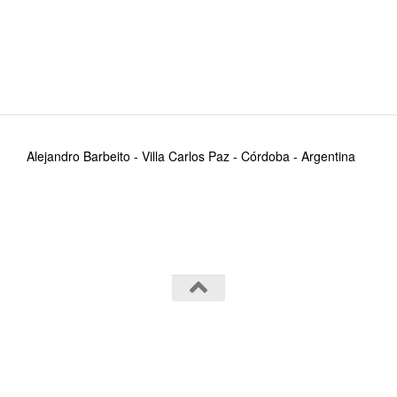
Alejandro Barbeito - Villa Carlos Paz - Córdoba - Argentina
Alejandro Barbeito~ © 2026. Todos los derechos
reservados.
Funciona con
- Diseñado con el
Tema Hueman