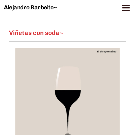
Alejandro Barbeito~
Saltar al contenido
Viñetas con soda~