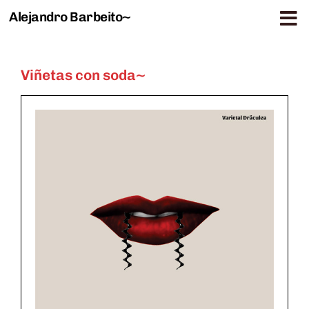
Alejandro Barbeito~
Saltar al contenido
Viñetas con soda~