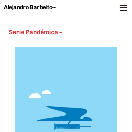
Alejandro Barbeito~
Saltar al contenido
Serie Pandémica~