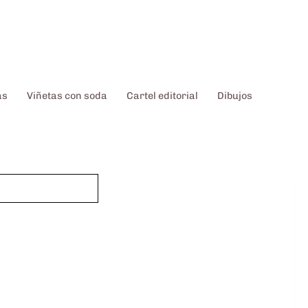
as
Viñetas con soda
Cartel editorial
Dibujos