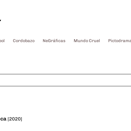
~
bol
Cordobazo
NeGráficas
Mundo Cruel
Pictodram
ica
[2020]