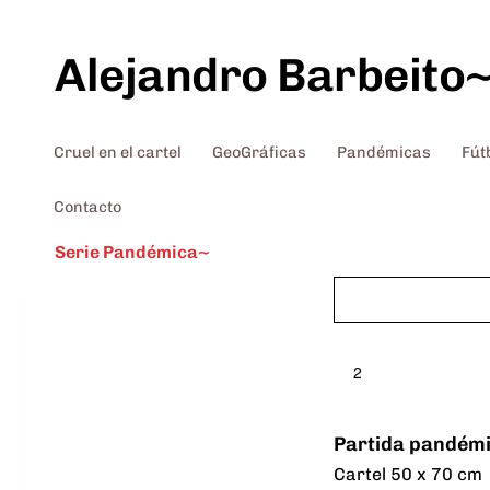
Saltar al contenido
Alejandro Barbeito
Cruel en el cartel
GeoGráficas
Pandémicas
Fút
Contacto
Serie Pandémica~
2
Partida pandém
Cartel 50 x 70 cm