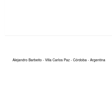
Alejandro Barbeito - Villa Carlos Paz - Córdoba - Argentina
Alejandro Barbeito~ © 2026. Todos los derechos reserv
Funciona con
- Diseñado con el
Tema Hueman