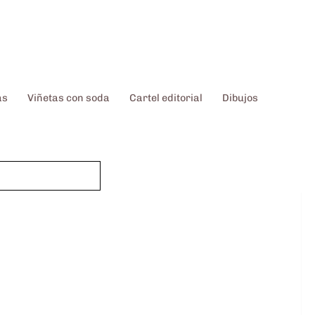
as
Viñetas con soda
Cartel editorial
Dibujos