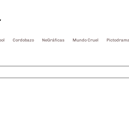
~
bol
Cordobazo
NeGráficas
Mundo Cruel
Pictodram