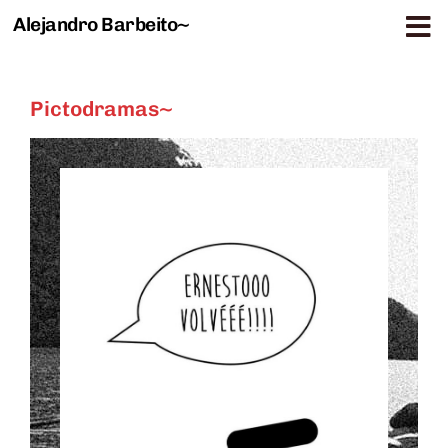
Alejandro Barbeito~
Saltar al contenido
Pictodramas~