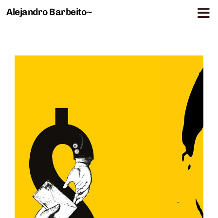
Alejandro Barbeito~
Saltar al contenido